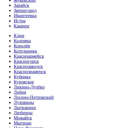
Жуковский
Зарайск
Звенигород
Ивантеевка
Истра
Кашира
Клин
Коломна
Королёв
Котельники
Красноармейск
Красногорск
Краснозаводск
Краснознаменск
Кубинка
Куровское
Ликино-Дулёво
Лобня
Лосино-Петровский
Луховицы
Лыткарино
Люберцы
Можайск
Мытищи