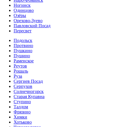
Наро-Фоминск
Ногинск
Одинцово
Озёры
Орехово-Зуево
Павловский Посад
Пересвет
Подольск
Протвино
Пушкино
Пущино
Раменское
Реутов
Рошаль
Руза
Сергиев Посад
Серпухов
Солнечногорск
Старая Купавна
Ступино
Талдом
Фрязино
Химки
Хотьково